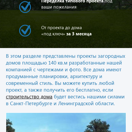
Переделка типового проекта
под
ваши пожелания
От проекта до дома
«под ключ»
за 3 месяца
В этом разделе представлены проекты загородных
домов площадью 140 кв.м разработанные нашей
компанией с чертежами и фото. Все дома имеют
продуманные планировки, архитектуру и
современный стиль. Вы можете купить любой
проект, а также получить его бесплатно, если
строительство дома
будет вестись нашими силами
в Санкт-Петербурге и Ленинградской области.