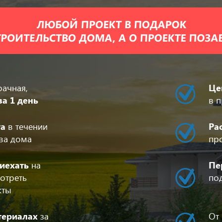
ЛЮБОЙ ПРОЕКТ В ПОДАРОК
РОИТЕЛЬСТВО ДОМА, А О ПРОЕКТЕ ПОЗ
рачная,
Це
за 1 день
в п
та
в течении
Ра
тва дома
пр
иехать
на
Пе
отреть
по
кты
териалах
за
От