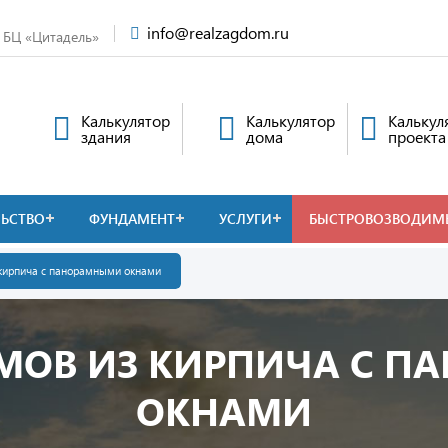
info@realzagdom.ru
, БЦ «Цитадель»
Калькулятор
Калькулятор
Калькул
здания
дома
проекта
ЛЬСТВО
ФУНДАМЕНТ
УСЛУГИ
БЫСТРОВОЗВОДИМ
кирпича с панорамными окнами
МОВ ИЗ КИРПИЧА С 
ОКНАМИ