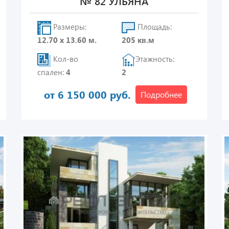
№ 82 УЛЬЯНА
Размеры:
Площадь:
12.70 х 13.60 м.
205 кв.м
Кол-во
Этажность:
спален:
4
2
от 6 150 000 руб.
Подробнее