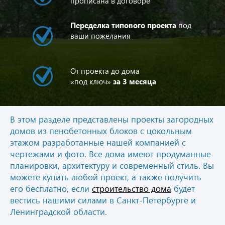
прописана в договоре
Переделка типового проекта
под
ваши пожелания
От проекта до дома
«под ключ»
за 3 месяца
В этом разделе представлены проекты загородных
домов из пенобетонных блоков с цокольным
этажом разработанные нашей компанией с
чертежами и фото. Все дома имеют продуманные
планировки, архитектуру и современный стиль. Вы
можете купить любой проект, а также получить
его бесплатно, если
строительство дома
будет
вестись нашими силами в Санкт-Петербурге и
Ленинградской области.