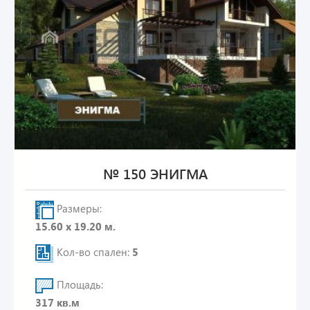
№ 150 ЭНИГМА
Размеры:
15.60 х 19.20 м.
Кол-во спален:
5
Площадь:
317 кв.м