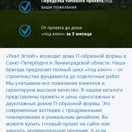
Переделка типового проекта
под
ваши пожелания
От проекта до дома
«под ключ»
за 3 месяца
«Реал Эстейт» возводит дома П-образной формы в
Санкт-Петербурге и Ленинградской области. Наша
бригада предлагает полный цикл «под ключ» – от
строительства фундамента до отделочных работ.
Мы учитываем все пожелания клиентов и
гарантируем высокое качество. В нашем каталоге
представлены проекты и цены одноэтажных и
двухэтажных домов П-образной формы. Это
современные коттеджи с продуманными
планировками и уникальным дизайном. Вы
можете купить готовый проект на сайте или
заказать индивидуальное решение. А если