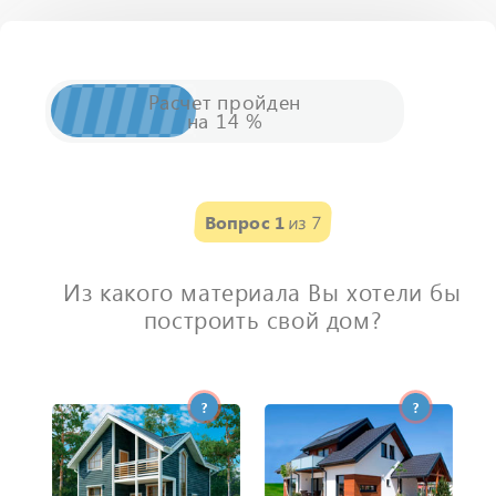
Расчет
пройден
на
14
%
Вопрос 1
из 7
Из какого материала Вы хотели бы
построить свой дом?
?
?