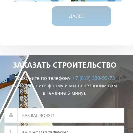
ДАЛЕЕ
Дом из газобетона
Дом из пеноблока
ЗАКАЗАТЬ СТРОИТЕЛЬСТВО
?
?
Позвоните по телефону
+7 (812) 330-99-73
или заполните форму и мы перезвоним вам
в течение 5 минут.
Дом из дюрисола
Дом из арболита