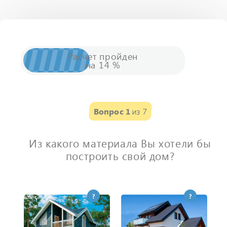
Расчет
пройден
на
14
%
Вопрос 1
из 7
Из какого материала Вы хотели бы
построить свой дом?
?
?