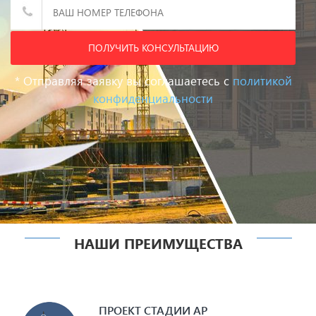
Дом из дюрисола
Дом из арболита
?
ПОЛУЧИТЬ КОНСУЛЬТАЦИЮ
* Отправляя заявку вы соглашаетесь с
политикой
конфиденциальности
Дом из бруса
Ещё не
определились
нужна консультация
НАШИ ПРЕИМУЩЕСТВА
ПРОЕКТ СТАДИИ АР