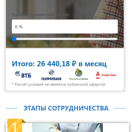
Годовая процентная ставка:
Итого:
26 440,18 ₽
в месяц
* Расчёт условий не является публичной офертой.
ЭТАПЫ СОТРУДНИЧЕСТВА
1