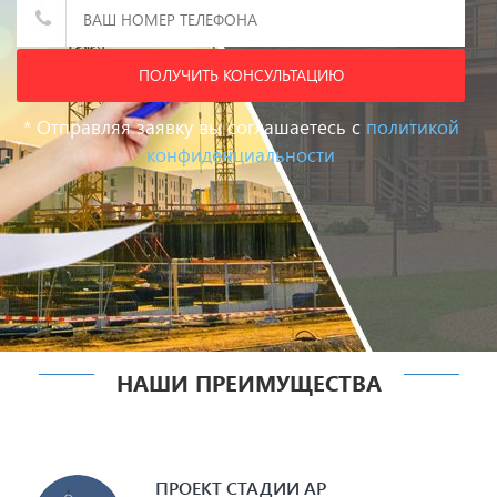
Дом из дюрисола
Дом из арболита
?
ПОЛУЧИТЬ КОНСУЛЬТАЦИЮ
* Отправляя заявку вы соглашаетесь с
политикой
конфиденциальности
Дом из бруса
Ещё не
определились
нужна консультация
НАШИ ПРЕИМУЩЕСТВА
ПРОЕКТ СТАДИИ АР