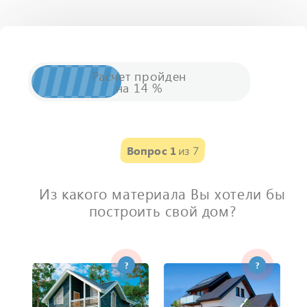
Расчет
пройден
на
14
%
Вопрос 1
из 7
Из какого материала Вы хотели бы
построить свой дом?
?
?