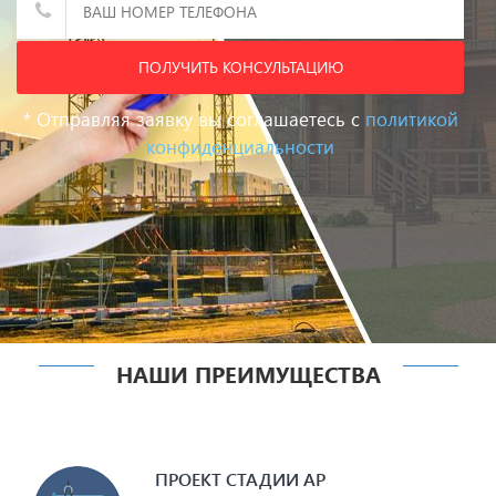
Дом из дюрисола
Дом из арболита
?
ПОЛУЧИТЬ КОНСУЛЬТАЦИЮ
* Отправляя заявку вы соглашаетесь с
политикой
конфиденциальности
Дом из бруса
Ещё не
определились
нужна консультация
НАШИ ПРЕИМУЩЕСТВА
ПРОЕКТ СТАДИИ АР