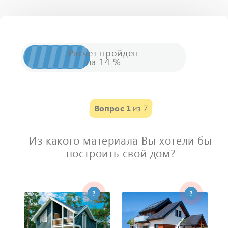
Расчет
пройден
на
14
%
Вопрос 1
из 7
Из какого материала Вы хотели бы
построить свой дом?
?
?