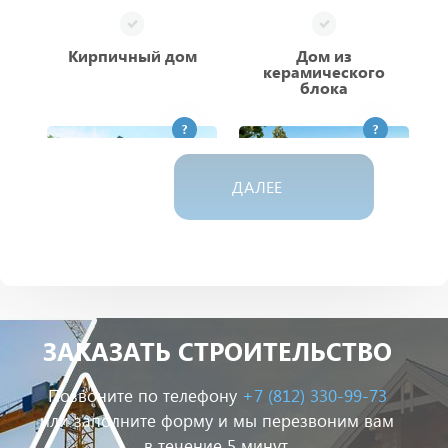
Кирпичный дом
Дом из
керамического
блока
?
?
ДАЛЕЕ
Дом из газобетона
Дом из пеноблока
ЗАКАЗАТЬ СТРОИТЕЛЬСТВО
?
?
Позвоните по телефону
+7 (812) 330-99-73
или заполните форму и мы перезвоним вам
в течение 5 минут.