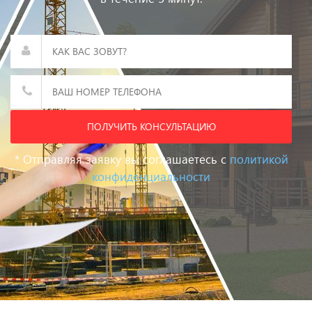
Дом из дюрисола
Дом из арболита
?
ПОЛУЧИТЬ КОНСУЛЬТАЦИЮ
* Отправляя заявку вы соглашаетесь с
политикой
конфиденциальности
Дом из бруса
Ещё не
определились
нужна консультация