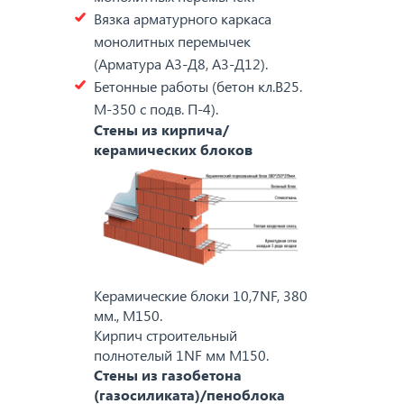
Вязка арматурного каркаса
монолитных перемычек
(Арматура А3-Д8, А3-Д12).
Бетонные работы (бетон кл.В25.
М-350 с подв. П-4).
Стены из кирпича/
керамических блоков
Керамические блоки 10,7NF, 380
мм., M150.
Кирпич строительный
полнотелый 1NF мм M150.
Стены из газобетона
(газосиликата)/пеноблока