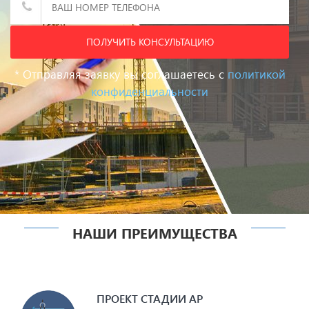
Дом из дюрисола
Дом из арболита
?
ПОЛУЧИТЬ КОНСУЛЬТАЦИЮ
* Отправляя заявку вы соглашаетесь с
политикой
конфиденциальности
Дом из бруса
Ещё не
определились
нужна консультация
НАШИ ПРЕИМУЩЕСТВА
ПРОЕКТ СТАДИИ АР