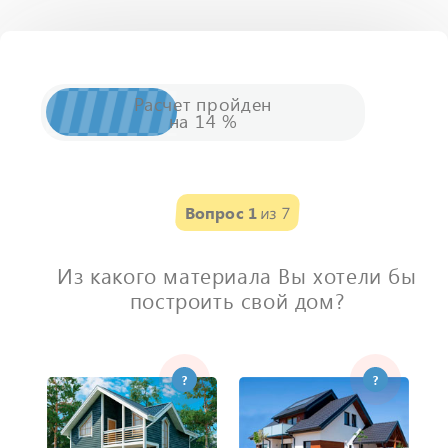
Расчет
пройден
на
14
%
Вопрос 1
из 7
Из какого материала Вы хотели бы
построить свой дом?
?
?