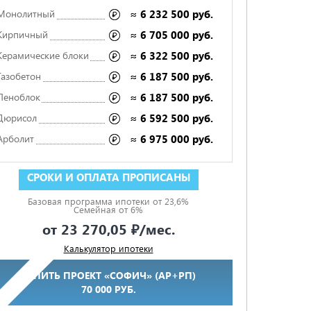
Монолитный
≈ 6 232 500 руб.
Кирпичный
≈ 6 705 000 руб.
Керамические блоки
≈ 6 322 500 руб.
Газобетон
≈ 6 187 500 руб.
Пеноблок
≈ 6 187 500 руб.
Дюрисол
≈ 6 592 500 руб.
Арболит
≈ 6 975 000 руб.
СРОКИ И ОПЛАТА ПРОПИСАНЫ
Базовая программа ипотеки от 23,6%
Семейная от 6%
от
23 270,05 ₽
/мес.
ФИКСИРОВАННАЯ СТОИМОСТЬ В СМЕТЕ
Калькулятор ипотеки
КУПИТЬ ПРОЕКТ «СОФИЧ» (АР+РП)
70 000 РУБ.