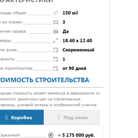
ощадь общая:
150 м
2
-во спален:
3
личие гаража:
Да
змеры:
18.40 x 12.40
ль дома:
Cовременный
жность:
1
к строительства:
от 90 дней
ТОИМОСТЬ СТРОИТЕЛЬСТВА
льная стоимость может меняться в зависимости от
зонности, рыночных цен на строительные
ериалы, условий оплаты и особенностей участка.
Коробка
Под ключ
Каркасный
≈ 5 175 000 руб.