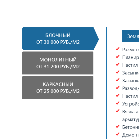
БЛОЧНЫЙ
Земл
ОТ 30 000 РУБ./М2
Разметк
Планир
МОНОЛИТНЫЙ
Настил
ОТ 31 200 РУБ./М2
Засыпк
Засыпк
КАРКАСНЫЙ
Развод
ОТ 25 000 РУБ./М2
Настил
Устрой
Вязка а
армату
Бетонны
Демонт