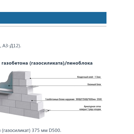
 А3-Д12).
 газобетона (газосиликата)/пеноблока
 (газосиликат) 375 мм D500.