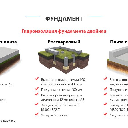
ФУНДАМЕНТ
Гидроизоляция фундамента двойная
я плита
Ростверковый
Плита с
Высота цоколя от земли 600
Высота цок
атура А3
мм, ширина ленты 400 мм
мм, ширина
Подушка из песка: 400 мм
Подушка из
Высокопрочная арматура
Высокопро
е и
диаметром 12 мм класса А3
диаметром 
ы
Заводской бетон марки
Заводской 
М300 (B22,5)
М300 (B22,5
Уход за бетоном
Уход за бе
о каркаса