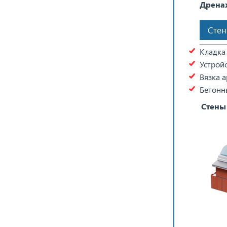
Дрена
Сте
Кладка 
Устрой
Вязка 
Бетонны
Стены