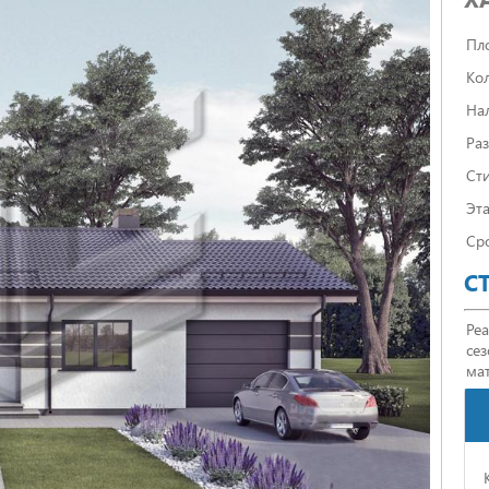
Пл
Кол
На
Ра
Сти
Эта
Сро
С
Реа
се
мат