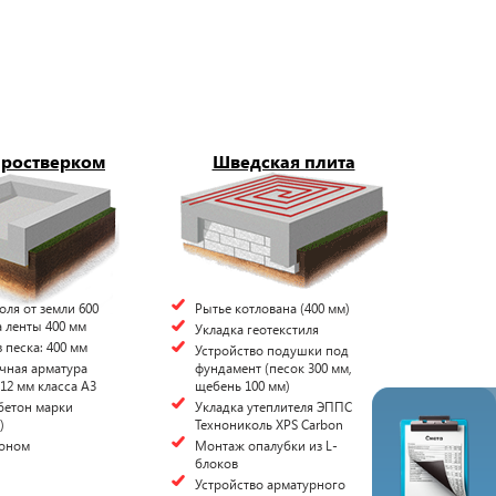
 ростверком
Шведская плита
оля от земли 600
Рытье котлована (400 мм)
 ленты 400 мм
Укладка геотекстиля
 песка: 400 мм
Устройство подушки под
чная арматура
фундамент (песок 300 мм,
12 мм класса А3
щебень 100 мм)
бетон марки
Укладка утеплителя ЭППС
)
Технониколь XPS Carbon
тоном
Монтаж опалубки из L-
блоков
Устройство арматурного