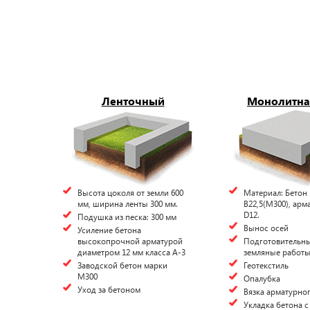
Ленточный
Монолитна
Высота цоколя от земли 600
Материал: Бетон
мм, ширина ленты 300 мм.
В22,5(М300), арм
D12.
Подушка из песка: 300 мм
Вынос осей
Усиление бетона
высокопрочной арматурой
Подготовительны
диаметром 12 мм класса А-3
земляные работ
Заводской бетон марки
Геотекстиль
М300
Опалубка
Уход за бетоном
Вязка арматурног
Укладка бетона с