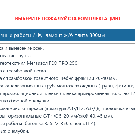
ВЫБЕРИТЕ ПОЖАЛУЙСТА КОМПЛЕКТАЦИЮ
яные работы / Фундамент ж/б плита 300мм
а и вынесение осей.
ование грунта.
 геотекстиля Мегаизол ГЕО ПРО 250.
а с трамбовкой песка.
а с трамбовкой гранитного щебня фракции 20-40 мм.
ка канализационных труб, монтаж закладных (трубы, фитинги,
 пароизоляционной пленки (пленка армированная полотно 120
ство сборной опалубки.
рматурного каркаса (арматура А3-Д12, А3-Д8, проволока вяза
ры горизонтальные С/Г ФС 5-20 мм/слой 40, 45 мм).
е работы (бетон кл.В25. М-350 с подв. П-4).
аж опалубки.