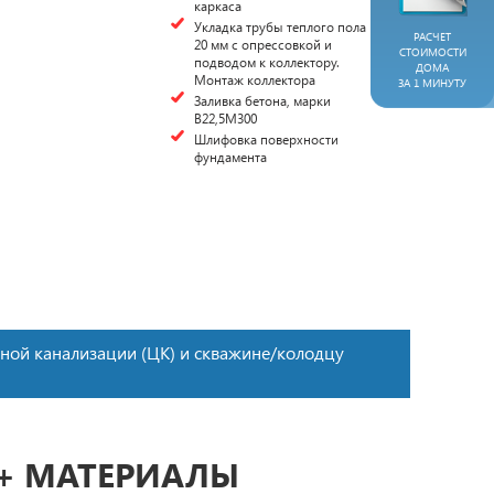
каркаса
Укладка трубы теплого пола
РАСЧЕТ
20 мм с опрессовкой и
СТОИМОСТИ
подводом к коллектору.
ДОМА
Монтаж коллектора
ЗА 1 МИНУТУ
Заливка бетона, марки
В22,5М300
Шлифовка поверхности
фундамента
ьной канализации (ЦК) и скважине/колодцу
 + МАТЕРИАЛЫ