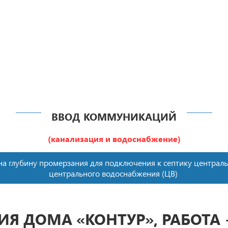
ВВОД КОММУНИКАЦИЙ
(канализация и водоснабжение)
на глубину промерзания для подключения к септику централ
центрального водоснабжения (ЦВ)
Я ДОМА «КОНТУР», РАБОТА