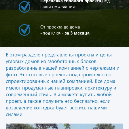
Переделка типового проекта
под
ваши пожелания
От проекта до дома
«под ключ»
за 3 месяца
В этом разделе представлены проекты и цены
угловых домов из газобетонных блоков
разработанные нашей компанией с чертежами и
фото. Это готовые проекты под строительство
спроектированных нашей компанией. Все дома
имеют продуманные планировки, архитектуру и
современный стиль. Вы можете купить любой
проект, а также получить его бесплатно, если
возведение коттеджа будет вестись нашими
силами.