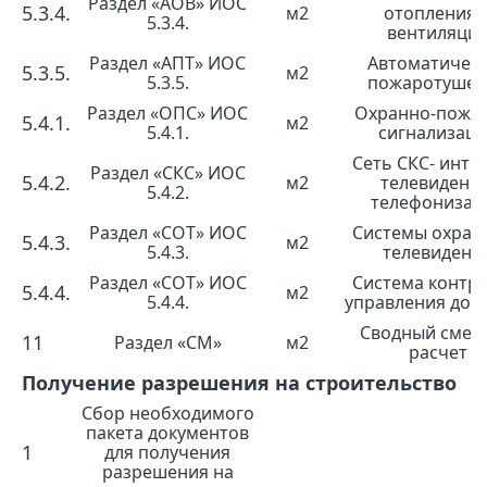
Раздел «АОВ» ИОС
5.3.4.
м2
отопления 
5.3.4.
вентиляци
Раздел «АПТ» ИОС
Автоматичес
5.3.5.
м2
5.3.5.
пожаротушен
Раздел «ОПС» ИОС
Охранно-пожа
5.4.1.
м2
5.4.1.
сигнализац
Сеть СКС- инте
Раздел «СКС» ИОС
5.4.2.
м2
телевидение
5.4.2.
телефонизац
Раздел «СОТ» ИОС
Системы охран
5.4.3.
м2
5.4.3.
телевидени
Раздел «СОТ» ИОС
Система контро
5.4.4.
м2
5.4.4.
управления дос
Сводный смет
11
Раздел «СМ»
м2
расчет
Получение разрешения на строительство
Сбор необходимого
пакета документов
1
для получения
разрешения на