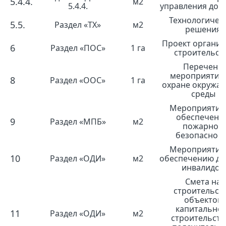
5.4.4.
м2
5.4.4.
управления дос
Технологичес
5.5.
Раздел «ТХ»
м2
решения
Проект органи
6
Раздел «ПОС»
1 га
строительст
Перечень
мероприятий
8
Раздел «ООС»
1 га
охране окружа
среды
Мероприятия
обеспечени
9
Раздел «МПБ»
м2
пожарной
безопаснос
Мероприятия
10
Раздел «ОДИ»
м2
обеспечению до
инвалидов
Смета на
строительст
объектов
капитально
11
Раздел «ОДИ»
м2
строительств