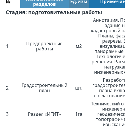
№
Ед.изм
Примечани
разделов
Стадия: подготовительные работы
Аннотация. Пос
здания на
кадастровый пас
Планы, фасад
разрезы, 3
Предпроектные
1
м2
визуализаци
работы
панорамные в
Технологичес
решения. Расче
нагрузкам
инженерных се
Разработк
Градостроительный
градостроител
2
шт.
план
плана включ
согласование в
Технический отч
инженерно
3
Раздел «ИГИТ»
1га
геодезически
топографичес
изыскания