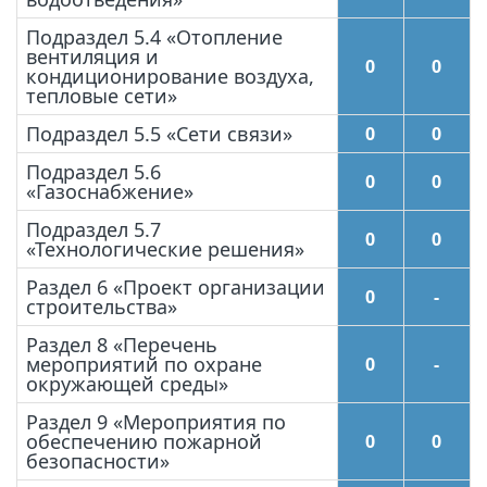
Подраздел 5.4 «Отопление
вентиляция и
0
0
кондиционирование воздуха,
тепловые сети»
Подраздел 5.5 «Сети связи»
0
0
Подраздел 5.6
0
0
«Газоснабжение»
Подраздел 5.7
0
0
«Технологические решения»
Раздел 6 «Проект организации
0
-
строительства»
Раздел 8 «Перечень
мероприятий по охране
0
-
окружающей среды»
Раздел 9 «Мероприятия по
обеспечению пожарной
0
0
безопасности»