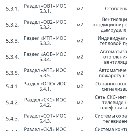
Раздел «ОВ1» ИОС
5.3.1.
м2
Отопление
5.3.1.
Вентиляция 
Раздел «ОВ2» ИОС
5.3.2.
м2
кондициониров
5.3.2.
дымоудален
Раздел «ИТП» ИОС
Индивидуаль
5.3.3.
м2
5.3.3.
тепловой пун
Автоматизац
Раздел «АОВ» ИОС
5.3.4.
м2
отопления 
5.3.4.
вентиляци
Раздел «АПТ» ИОС
Автоматичес
5.3.5.
м2
5.3.5.
пожаротушен
Раздел «ОПС» ИОС
Охранно-пожа
5.4.1.
м2
5.4.1.
сигнализац
Сеть СКС- инте
Раздел «СКС» ИОС
5.4.2.
м2
телевидение
5.4.2.
телефонизац
Раздел «СОТ» ИОС
Системы охран
5.4.3.
м2
5.4.3.
телевидени
Раздел «СКД» ИОС
Система контро