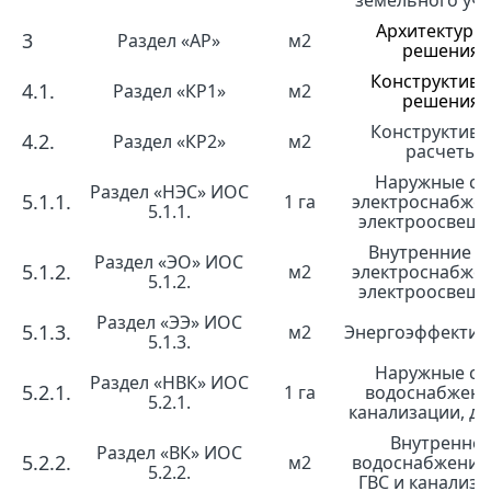
земельного уча
Архитектурн
3
Раздел «АР»
м2
решения
Конструктив
4.1.
Раздел «КР1»
м2
решения
Конструктив
4.2.
Раздел «КР2»
м2
расчеты
Наружные се
Раздел «НЭС» ИОС
5.1.1.
1 га
электроснабже
5.1.1.
электроосвещ
Внутренние с
Раздел «ЭО» ИОС
5.1.2.
м2
электроснабже
5.1.2.
электроосвещ
Раздел «ЭЭ» ИОС
5.1.3.
м2
Энергоэффектив
5.1.3.
Наружные се
Раздел «НВК» ИОС
5.2.1.
1 га
водоснабжени
5.2.1.
канализации, д
Внутренне
Раздел «ВК» ИОС
5.2.2.
м2
водоснабжение
5.2.2.
ГВС и канализа