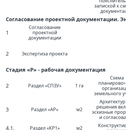
пояснительн
запиской к сме
документац
Согласование проектной документации. Экс
Согласование
1
проектной
документации
2
Экспертиза проекта
Стадия «Р» - рабочая документация
Схема
планировочн
2
Раздел «СПЗУ»
1 га
организаци
земельного уча
Архитектурн
решения вклю
3
Раздел «АР»
м2
эскизные прора
и согласован
Конструктив
4.1.
Раздел «КР1»
м2