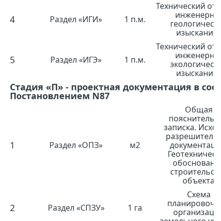
Технический отч
инженерно
4
Раздел «ИГИ»
1 п.м.
геологическ
изыскания
Технический отч
инженерно
5
Раздел «ИГЭ»
1 п.м.
экологическ
изыскания
Стадия «П» - проектная документация в соо
Постановлением N87
Общая
пояснительн
записка. Исхо
разрешитель
1
Раздел «ОПЗ»
м2
документаци
Геотехническ
обосновани
строительст
объекта
Схема
планировочн
2
Раздел «СПЗУ»
1 га
организаци