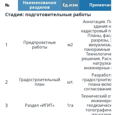
Наименование
№
Ед.изм
Примечани
разделов
Стадия: подготовительные работы
Аннотация. Пос
здания на
кадастровый пас
Планы, фасад
разрезы, 3
Предпроектные
1
м2
визуализаци
работы
панорамные в
Технологичес
решения. Расче
нагрузкам
инженерных се
Разработк
Градостроительный
градостроител
2
шт.
план
плана включ
согласование в
Технический отч
инженерно
3
Раздел «ИГИТ»
1га
геодезически
топографичес
изыскания