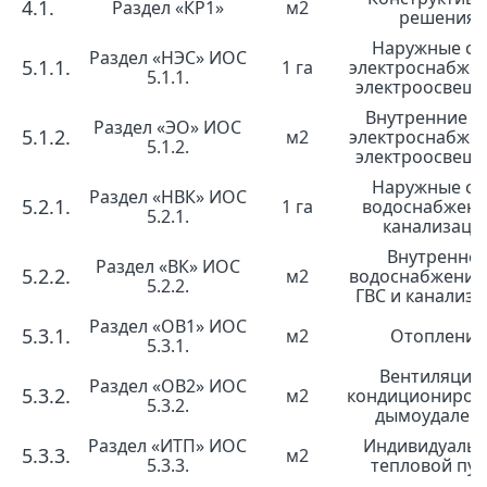
4.1.
Раздел «КР1»
м2
решения
Наружные се
Раздел «НЭС» ИОС
5.1.1.
1 га
электроснабже
5.1.1.
электроосвещ
Внутренние с
Раздел «ЭО» ИОС
5.1.2.
м2
электроснабже
5.1.2.
электроосвещ
Наружные се
Раздел «НВК» ИОС
5.2.1.
1 га
водоснабжени
5.2.1.
канализаци
Внутренне
Раздел «ВК» ИОС
5.2.2.
м2
водоснабжение
5.2.2.
ГВС и канализа
Раздел «ОВ1» ИОС
5.3.1.
м2
Отопление
5.3.1.
Вентиляция 
Раздел «ОВ2» ИОС
5.3.2.
м2
кондициониров
5.3.2.
дымоудален
Раздел «ИТП» ИОС
Индивидуаль
5.3.3.
м2
5.3.3.
тепловой пун