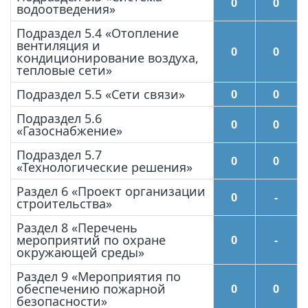
0
0
водоотведения»
Подраздел 5.4 «Отопление
вентиляция и
0
0
кондиционирование воздуха,
тепловые сети»
Подраздел 5.5 «Сети связи»
0
0
Подраздел 5.6
0
0
«Газоснабжение»
Подраздел 5.7
0
0
«Технологические решения»
Раздел 6 «Проект организации
0
-
строительства»
Раздел 8 «Перечень
мероприятий по охране
0
-
окружающей среды»
Раздел 9 «Мероприятия по
обеспечению пожарной
0
0
безопасности»