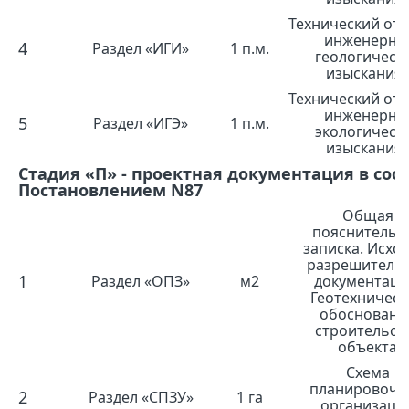
Технический отч
инженерно
4
Раздел «ИГИ»
1 п.м.
геологическ
изыскания
Технический отч
инженерно
5
Раздел «ИГЭ»
1 п.м.
экологическ
изыскания
Стадия «П» - проектная документация в соо
Постановлением N87
Общая
пояснительн
записка. Исхо
разрешитель
1
Раздел «ОПЗ»
м2
документаци
Геотехническ
обосновани
строительст
объекта
Схема
планировочн
2
Раздел «СПЗУ»
1 га
организаци