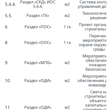
Раздел «СКД» ИОС
Система контро
5.4.4.
м2
5.4.4.
управления дос
Технологичес
5.5.
Раздел «ТХ»
м2
решения
Проект органи
6
Раздел «ПОС»
1 га
строительст
Перечень
мероприятий
8
Раздел «ООС»
1 га
охране окружа
среды
Мероприятия
обеспечени
9
Раздел «МПБ»
м2
пожарной
безопаснос
Мероприятия
10
Раздел «ОДИ»
м2
обеспечению до
инвалидов
Смета на
строительст
объектов
капитально
11
Раздел «ОДИ»
м2
строительств