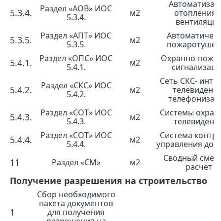
Автоматизац
Раздел «АОВ» ИОС
5.3.4.
м2
отопления 
5.3.4.
вентиляци
Раздел «АПТ» ИОС
Автоматичес
5.3.5.
м2
5.3.5.
пожаротушен
Раздел «ОПС» ИОС
Охранно-пожа
5.4.1.
м2
5.4.1.
сигнализац
Сеть СКС- инте
Раздел «СКС» ИОС
5.4.2.
м2
телевидение
5.4.2.
телефонизац
Раздел «СОТ» ИОС
Системы охран
5.4.3.
м2
5.4.3.
телевидени
Раздел «СОТ» ИОС
Система контро
5.4.4.
м2
5.4.4.
управления дос
Сводный смет
11
Раздел «СМ»
м2
расчет
Получение разрешения на строительство
Сбор необходимого
пакета документов
1
для получения