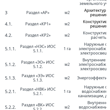
земельного уча
Архитектурн
3
Раздел «АР»
м2
решения
Конструктив
4.1.
Раздел «КР1»
м2
решения
Конструктив
4.2.
Раздел «КР2»
м2
расчеты
Наружные се
Раздел «НЭС» ИОС
5.1.1.
1 га
электроснабже
5.1.1.
электроосвещ
Внутренние с
Раздел «ЭО» ИОС
5.1.2.
м2
электроснабже
5.1.2.
электроосвещ
Раздел «ЭЭ» ИОС
5.1.3.
м2
Энергоэффектив
5.1.3.
Наружные се
Раздел «НВК» ИОС
5.2.1.
1 га
водоснабжени
5.2.1.
канализации, д
Внутренне
Раздел «ВК» ИОС
5.2.2.
м2
водоснабжение
5.2.2.