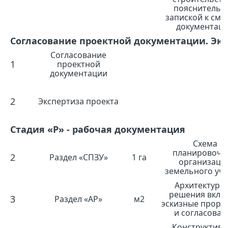
пояснительн
запиской к сме
документац
Согласование проектной документации. Экс
Согласование
1
проектной
документации
2
Экспертиза проекта
Стадия «Р» - рабочая документация
Схема
планировочн
2
Раздел «СПЗУ»
1 га
организаци
земельного уча
Архитектурн
решения вклю
3
Раздел «АР»
м2
эскизные прора
и согласован
Конструктив