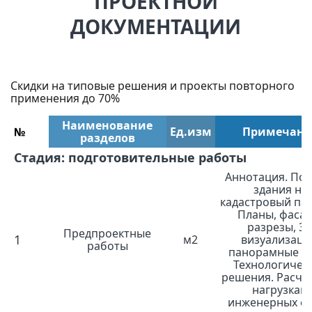
ПРОЕКТНОЙ
ДОКУМЕНТАЦИИ
Скидки на типовые решения и проекты повторного
применения до 70%
Наименование
№
Ед.изм
Примечани
разделов
Стадия: подготовительные работы
Аннотация. Пос
здания на
кадастровый пас
Планы, фасад
разрезы, 3
Предпроектные
1
м2
визуализаци
работы
панорамные в
Технологичес
решения. Расче
нагрузкам
инженерных се