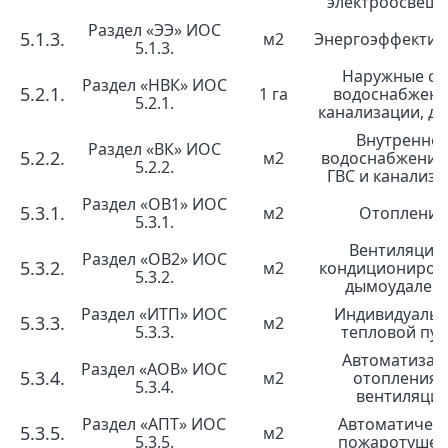
электроосвещ
Раздел «ЭЭ» ИОС
5.1.3.
м2
Энергоэффектив
5.1.3.
Наружные се
Раздел «НВК» ИОС
5.2.1.
1 га
водоснабжени
5.2.1.
канализации, д
Внутренне
Раздел «ВК» ИОС
5.2.2.
м2
водоснабжение
5.2.2.
ГВС и канализа
Раздел «ОВ1» ИОС
5.3.1.
м2
Отопление
5.3.1.
Вентиляция 
Раздел «ОВ2» ИОС
5.3.2.
м2
кондициониров
5.3.2.
дымоудален
Раздел «ИТП» ИОС
Индивидуаль
5.3.3.
м2
5.3.3.
тепловой пун
Автоматизац
Раздел «АОВ» ИОС
5.3.4.
м2
отопления 
5.3.4.
вентиляци
Раздел «АПТ» ИОС
Автоматичес
5.3.5.
м2
5.3.5.
пожаротушен