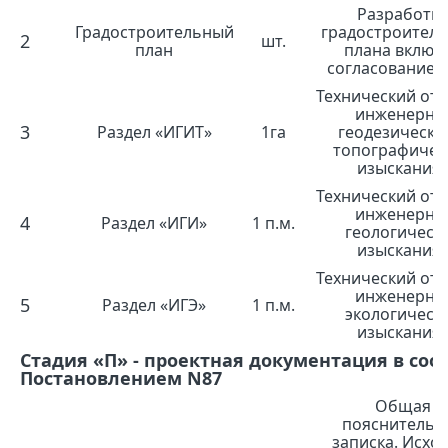
Разработк
Градостроительный
градостроител
2
шт.
план
плана включ
согласование в
Технический отч
инженерно
3
Раздел «ИГИТ»
1га
геодезически
топографичес
изыскания
Технический отч
инженерно
4
Раздел «ИГИ»
1 п.м.
геологическ
изыскания
Технический отч
инженерно
5
Раздел «ИГЭ»
1 п.м.
экологическ
изыскания
Стадия «П» - проектная документация в соо
Постановлением N87
Общая
пояснительн
записка. Исхо