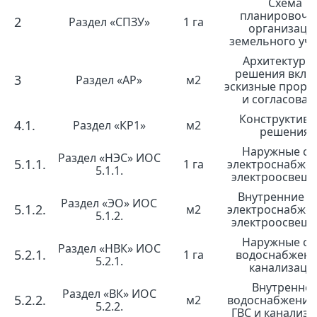
Схема
планировочн
2
Раздел «СПЗУ»
1 га
организаци
земельного уча
Архитектурн
решения вклю
3
Раздел «АР»
м2
эскизные прора
и согласован
Конструктив
4.1.
Раздел «КР1»
м2
решения
Наружные се
Раздел «НЭС» ИОС
5.1.1.
1 га
электроснабже
5.1.1.
электроосвещ
Внутренние с
Раздел «ЭО» ИОС
5.1.2.
м2
электроснабже
5.1.2.
электроосвещ
Наружные се
Раздел «НВК» ИОС
5.2.1.
1 га
водоснабжени
5.2.1.
канализаци
Внутренне
Раздел «ВК» ИОС
5.2.2.
м2
водоснабжение
5.2.2.
ГВС и канализа