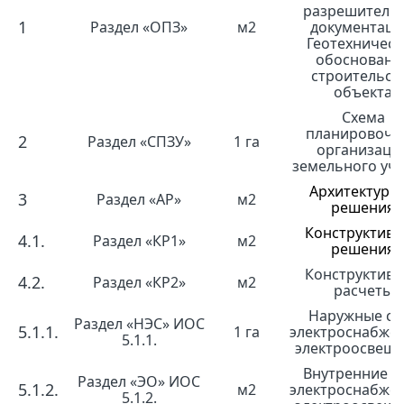
разрешитель
1
Раздел «ОПЗ»
м2
документаци
Геотехническ
обосновани
строительст
объекта
Схема
планировочн
2
Раздел «СПЗУ»
1 га
организаци
земельного уча
Архитектурн
3
Раздел «АР»
м2
решения
Конструктив
4.1.
Раздел «КР1»
м2
решения
Конструктив
4.2.
Раздел «КР2»
м2
расчеты
Наружные се
Раздел «НЭС» ИОС
5.1.1.
1 га
электроснабже
5.1.1.
электроосвещ
Внутренние с
Раздел «ЭО» ИОС
5.1.2.
м2
электроснабже
5.1.2.