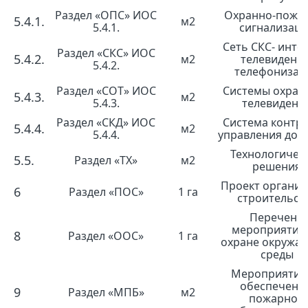
Раздел «ОПС» ИОС
Охранно-пожа
5.4.1.
м2
5.4.1.
сигнализац
Сеть СКС- инте
Раздел «СКС» ИОС
5.4.2.
м2
телевидение
5.4.2.
телефонизац
Раздел «СОТ» ИОС
Системы охран
5.4.3.
м2
5.4.3.
телевидени
Раздел «СКД» ИОС
Система контро
5.4.4.
м2
5.4.4.
управления дос
Технологичес
5.5.
Раздел «ТХ»
м2
решения
Проект органи
6
Раздел «ПОС»
1 га
строительст
Перечень
мероприятий
8
Раздел «ООС»
1 га
охране окружа
среды
Мероприятия
обеспечени
9
Раздел «МПБ»
м2
пожарной