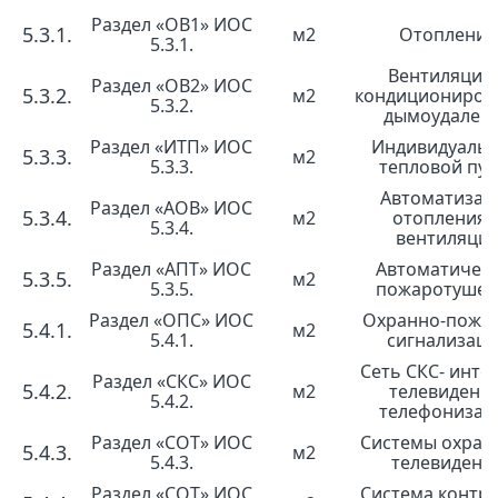
Раздел «ОВ1» ИОС
5.3.1.
м2
Отопление
5.3.1.
Вентиляция 
Раздел «ОВ2» ИОС
5.3.2.
м2
кондициониров
5.3.2.
дымоудален
Раздел «ИТП» ИОС
Индивидуаль
5.3.3.
м2
5.3.3.
тепловой пун
Автоматизац
Раздел «АОВ» ИОС
5.3.4.
м2
отопления 
5.3.4.
вентиляци
Раздел «АПТ» ИОС
Автоматичес
5.3.5.
м2
5.3.5.
пожаротушен
Раздел «ОПС» ИОС
Охранно-пожа
5.4.1.
м2
5.4.1.
сигнализац
Сеть СКС- инте
Раздел «СКС» ИОС
5.4.2.
м2
телевидение
5.4.2.
телефонизац
Раздел «СОТ» ИОС
Системы охран
5.4.3.
м2
5.4.3.
телевидени
Раздел «СОТ» ИОС
Система контро