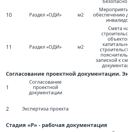
безопаснос
Мероприятия
10
Раздел «ОДИ»
м2
обеспечению до
инвалидов
Смета на
строительст
объектов
капитально
11
Раздел «ОДИ»
м2
строительств
пояснительн
запиской к сме
документац
Согласование проектной документации. Экс
Согласование
1
проектной
документации
2
Экспертиза проекта
Стадия «Р» - рабочая документация