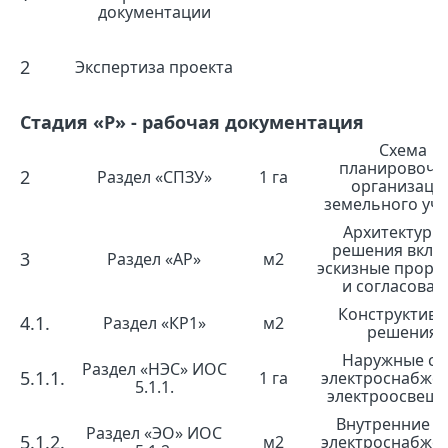
документации
2
Экспертиза проекта
Стадия «Р» - рабочая документация
Схема
планировочн
2
Раздел «СПЗУ»
1 га
организаци
земельного уча
Архитектурн
решения вклю
3
Раздел «АР»
м2
эскизные прора
и согласован
Конструктив
4.1.
Раздел «КР1»
м2
решения
Наружные се
Раздел «НЭС» ИОС
5.1.1.
1 га
электроснабже
5.1.1.
электроосвещ
Внутренние с
Раздел «ЭО» ИОС
5.1.2.
м2
электроснабже