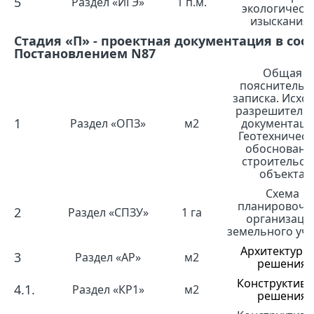
5
Раздел «ИГЭ»
1 п.м.
экологическ
изыскания
Стадия «П» - проектная документация в соо
Постановлением N87
Общая
пояснительн
записка. Исхо
разрешитель
1
Раздел «ОПЗ»
м2
документаци
Геотехническ
обосновани
строительст
объекта
Схема
планировочн
2
Раздел «СПЗУ»
1 га
организаци
земельного уча
Архитектурн
3
Раздел «АР»
м2
решения
Конструктив
4.1.
Раздел «КР1»
м2
решения