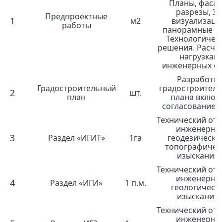
Планы, фасад
разрезы, 3
Предпроектные
1
м2
визуализаци
работы
панорамные в
Технологичес
решения. Расче
нагрузкам
инженерных се
Разработк
Градостроительный
градостроител
2
шт.
план
плана включ
согласование в
Технический отч
инженерно
3
Раздел «ИГИТ»
1га
геодезически
топографичес
изыскания
Технический отч
инженерно
4
Раздел «ИГИ»
1 п.м.
геологическ
изыскания
Технический отч
инженерно