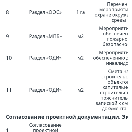
Перечень
мероприятий
8
Раздел «ООС»
1 га
охране окружа
среды
Мероприятия
обеспечени
9
Раздел «МПБ»
м2
пожарной
безопаснос
Мероприятия
10
Раздел «ОДИ»
м2
обеспечению до
инвалидов
Смета на
строительст
объектов
капитально
11
Раздел «ОДИ»
м2
строительств
пояснительн
запиской к сме
документац
Согласование проектной документации. Экс
Согласование
1
проектной