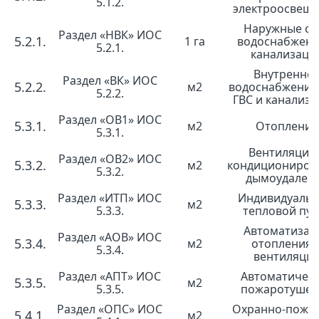
5.1.2.
электроосвещ
Наружные се
Раздел «НВК» ИОС
5.2.1.
1 га
водоснабжени
5.2.1.
канализаци
Внутренне
Раздел «ВК» ИОС
5.2.2.
м2
водоснабжение
5.2.2.
ГВС и канализа
Раздел «ОВ1» ИОС
5.3.1.
м2
Отопление
5.3.1.
Вентиляция 
Раздел «ОВ2» ИОС
5.3.2.
м2
кондициониров
5.3.2.
дымоудален
Раздел «ИТП» ИОС
Индивидуаль
5.3.3.
м2
5.3.3.
тепловой пун
Автоматизац
Раздел «АОВ» ИОС
5.3.4.
м2
отопления 
5.3.4.
вентиляци
Раздел «АПТ» ИОС
Автоматичес
5.3.5.
м2
5.3.5.
пожаротушен
Раздел «ОПС» ИОС
Охранно-пожа
5.4.1.
м2