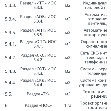
Раздел «ИТП» ИОС
Индивидуаль
5.3.3.
м2
5.3.3.
тепловой пун
Автоматизац
Раздел «АОВ» ИОС
5.3.4.
м2
отопления 
5.3.4.
вентиляци
Раздел «АПТ» ИОС
Автоматичес
5.3.5.
м2
5.3.5.
пожаротушен
Раздел «ОПС» ИОС
Охранно-пожа
5.4.1.
м2
5.4.1.
сигнализац
Сеть СКС- инте
Раздел «СКС» ИОС
5.4.2.
м2
телевидение
5.4.2.
телефонизац
Раздел «СОТ» ИОС
Системы охран
5.4.3.
м2
5.4.3.
телевидени
Раздел «СКД» ИОС
Система контро
5.4.4.
м2
5.4.4.
управления дос
Технологичес
5.5.
Раздел «ТХ»
м2
решения
Проект органи
6
Раздел «ПОС»
1 га
строительст