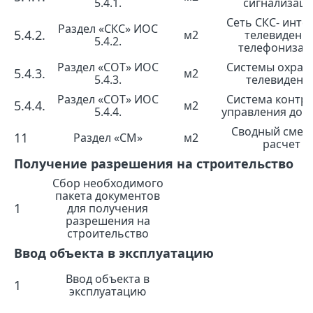
5.4.1.
сигнализац
Сеть СКС- инте
Раздел «СКС» ИОС
5.4.2.
м2
телевидение
5.4.2.
телефонизац
Раздел «СОТ» ИОС
Системы охран
5.4.3.
м2
5.4.3.
телевидени
Раздел «СОТ» ИОС
Система контро
5.4.4.
м2
5.4.4.
управления дос
Сводный смет
11
Раздел «СМ»
м2
расчет
Получение разрешения на строительство
Сбор необходимого
пакета документов
1
для получения
разрешения на
строительство
Ввод объекта в эксплуатацию
Ввод объекта в
1
эксплуатацию