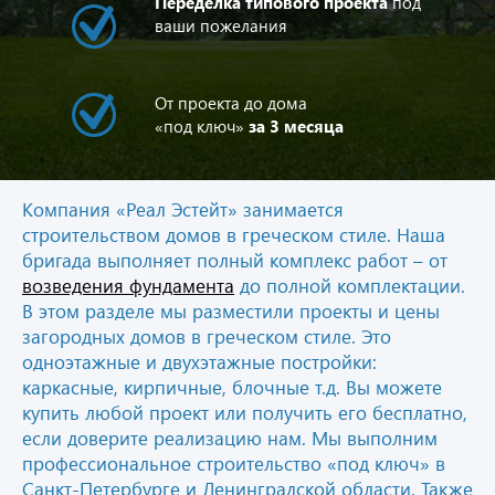
Переделка типового проекта
под
ваши пожелания
От проекта до дома
«под ключ»
за 3 месяца
Компания «Реал Эстейт» занимается
строительством домов в греческом стиле. Наша
бригада выполняет полный комплекс работ – от
возведения фундамента
до полной комплектации.
В этом разделе мы разместили проекты и цены
загородных домов в греческом стиле. Это
одноэтажные и двухэтажные постройки:
каркасные, кирпичные, блочные т.д. Вы можете
купить любой проект или получить его бесплатно,
если доверите реализацию нам. Мы выполним
профессиональное строительство «под ключ» в
Санкт-Петербурге и Ленинградской области. Также