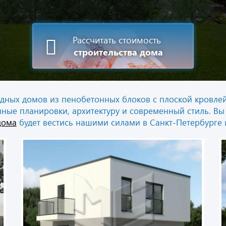
Рассчитать стоимость
строительства дома
одных домов из пенобетонных блоков с плоской кровл
ные планировки, архитектуру и современный стиль. Вы 
дома
будет вестись нашими силами в Санкт-Петербурге 