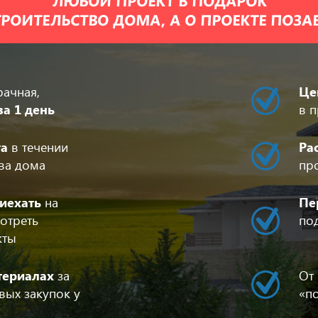
ЛЮБОЙ ПРОЕКТ В ПОДАРОК
РОИТЕЛЬСТВО ДОМА, А О ПРОЕКТЕ ПОЗ
рачная,
Це
за 1 день
в п
та
в течении
Ра
тва дома
пр
иехать
на
Пе
отреть
по
кты
териалах
за
От
вых закупок у
«п