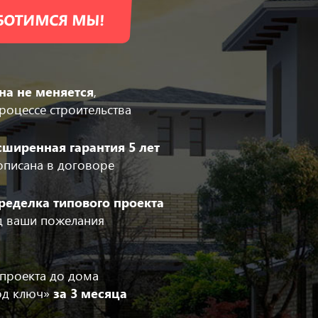
АБОТИМСЯ МЫ!
на не меняется
,
роцессе строительства
сширенная гарантия 5 лет
описана в договоре
ределка типового проекта
д ваши пожелания
 проекта до дома
од ключ»
за 3 месяца