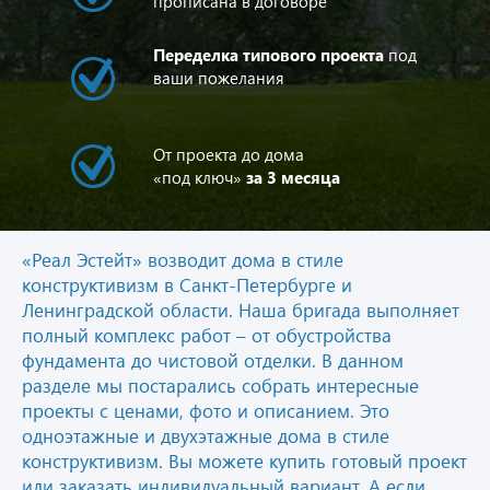
прописана в договоре
Переделка типового проекта
под
ваши пожелания
От проекта до дома
«под ключ»
за 3 месяца
«Реал Эстейт» возводит дома в стиле
конструктивизм в Санкт-Петербурге и
Ленинградской области. Наша бригада выполняет
полный комплекс работ – от обустройства
фундамента до чистовой отделки. В данном
разделе мы постарались собрать интересные
проекты с ценами, фото и описанием. Это
одноэтажные и двухэтажные дома в стиле
конструктивизм. Вы можете купить готовый проект
или заказать индивидуальный вариант. А если