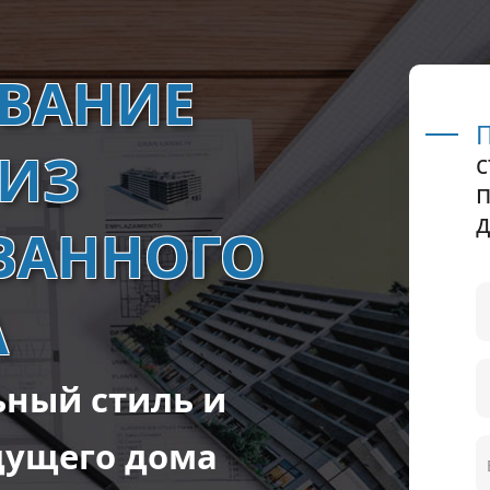
ВАНИЕ
П
ИЗ
ВАННОГО
А
ьный стиль и
дущего дома