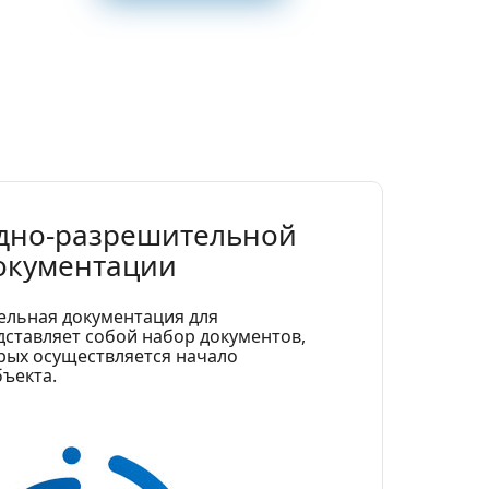
одно-разрешительной
окументации
ельная документация для
И
дставляет собой набор документов,
н
рых осуществляется начало
д
ъекта.
и