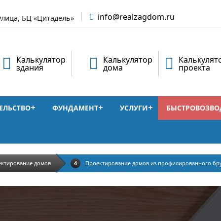
info@realzagdom.ru
улица, БЦ «Цитадель»
Калькулятор
Калькулятор
Калькулят
здания
дома
проекта
ЕЛЬСТВО
ФУНДАМЕНТ
УСЛУГИ
БЫСТРОВОЗВО
ктирование домов
Проектирование домов из профилированного бр