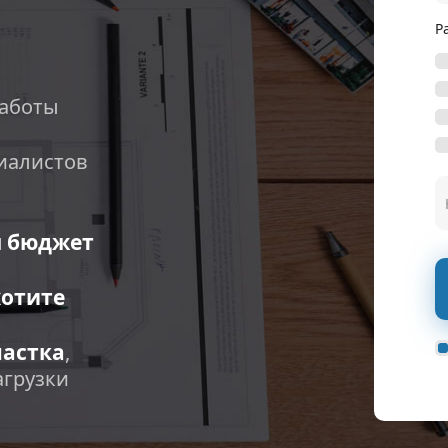
Р
аботы
иалистов
ш бюджет
хотите
частка
,
агрузки