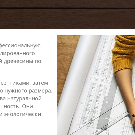
офессиональную
илированного
й древесины по
септиками, затем
о нужного размера.
тва натуральной
ечность. Они
и экологически