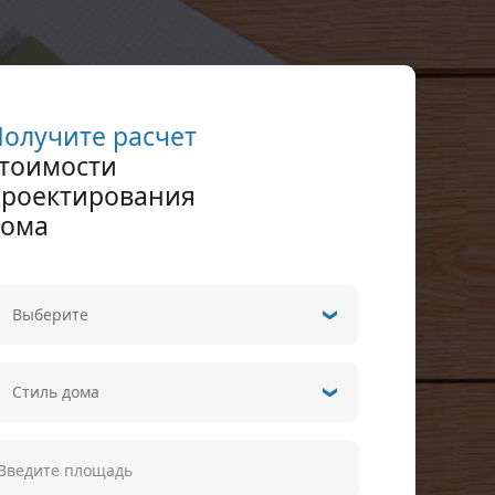
олучите расчет
стоимости
проектирования
дома