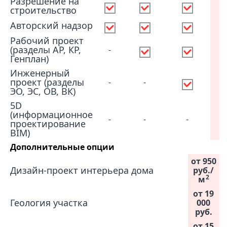
Разрешение на
строительство
Авторский надзор
Рабочий проект
(разделы АР, КР,
-
Генплан)
Инженерный
проект (разделы
-
-
ЭО, ЭС, ОВ, ВК)
5D
(информационное
-
-
-
проектирование
BIM)
Дополнительные опции
от 950
Дизайн-проект интерьера дома
руб./
2
м
от 19
Геология участка
000
руб.
от 15