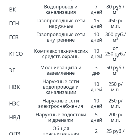
Водопровод и
7
80 руб./
ВК
2
канализация
дней
м
Газопроводные сети
15
450 р/
ГСН
наружные
дней
м.п.
Газопроводные сети
10
300 руб./
ГСВ
2
внутренние
дней
м
от
Комплекс технических
10
КТСО
250 руб./
средств охраны
дней
2
м
Молниезащита и
3
50 руб./
ЭГ
2
заземление
дня
м
Наружные сети
10
250 р/
НВК
водопровода и
дней
м.п.
канализации
Наружные сети
10
250 р/
НЭС
электроснабжения
дней
м.п.
Наружные водостоки
5
200 р/
НВД
и дренажи
дней
м.п.
Общая
2
25 руб./
ОПЗ
пояснительная