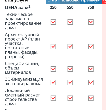
Вид услуги
Старт
Классик
Премиум
2
ЦЕНА за м
250
550
750
Техническое
задание на
проектирование
дома
Архитектурный
проект АР (план
участка,
поэтажные
планы, фасады,
разрезы)
Спецификации,
объем
материалов
3D-Визуализация
экстерьера дома
Локальный
сметный расчет
строительства
дома