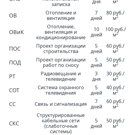
2
дня
м
записка
Отопление и
7
80 руб./
ОВ
2
вентиляция
дней
м
Отопление,
10
100 руб./
ОВиК
вентиляция и
2
дней
м
кондиционирование
Проект организации
5
60 руб./
ПОС
2
строительства
дней
м
Проект организации
5
50 руб./
ПОД
2
работ по сносу
дней
м
Радиовещание и
3
30 руб./
РТ
2
телевидение
дня
м
Система охранного
5
40 руб./
СОТ
2
телевидения
дней
м
7
60 руб./
СС
Связь и сигнализация
2
дней
м
Структурированные
кабельные сети
5
50 руб./
СКС
2
(слаботочные
дней
м
системы)