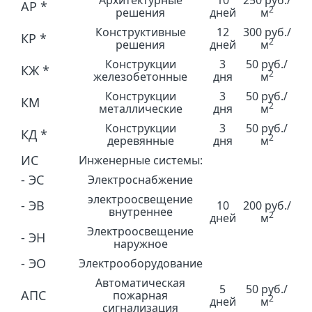
Архитектурные
10
250 руб./
АР *
2
решения
дней
м
Конструктивные
12
300 руб./
КР *
2
решения
дней
м
Конструкции
3
50 руб./
КЖ *
2
железобетонные
дня
м
Конструкции
3
50 руб./
КМ
2
металлические
дня
м
Конструкции
3
50 руб./
КД *
2
деревянные
дня
м
ИС
Инженерные системы:
- ЭС
Электроснабжение
электроосвещение
- ЭВ
10
200 руб./
внутреннее
2
дней
м
Электроосвещение
- ЭН
наружное
- ЭО
Электрооборудование
Автоматическая
5
50 руб./
АПС
пожарная
2
дней
м
сигнализация