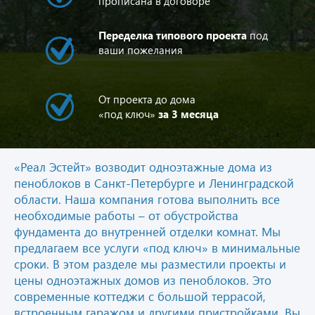
прописана в договоре
Переделка типового проекта
под
ваши пожелания
От проекта до дома
«под ключ»
за 3 месяца
«Реал Эстейт» возводит одноэтажные дома из
пеноблоков в Санкт-Петербурге и Ленинградской
области. Наша компания готова выполнить все
необходимые работы – от обустройства
фундамента до внутренней отделки комнат. Мы
предлагаем все услуги «под ключ» в минимальные
сроки. В этом разделе мы разместили проекты и
цены одноэтажных домов из пеноблоков. Это
современные коттеджи с большой террасой,
встроенным гаражом и другими пристройками. Вы