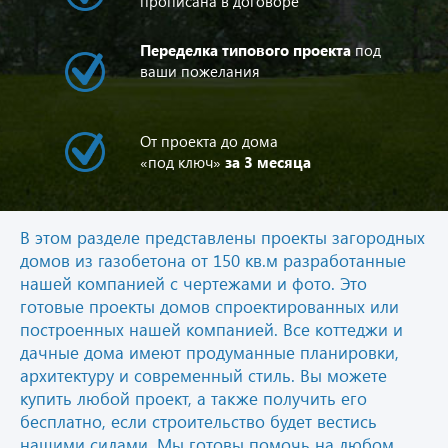
прописана в договоре
Переделка типового проекта
под
ваши пожелания
От проекта до дома
«под ключ»
за 3 месяца
В этом разделе представлены проекты загородных
домов из газобетона от 150 кв.м разработанные
нашей компанией с чертежами и фото. Это
готовые проекты домов спроектированных или
построенных нашей компанией. Все коттеджи и
дачные дома имеют продуманные планировки,
архитектуру и современный стиль. Вы можете
купить любой проект, а также получить его
бесплатно, если строительство будет вестись
нашими силами. Мы готовы помочь на любом