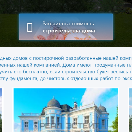
Рассчитать стоимость
строительства дома
одных домов с постирочной разработанные нашей компа
оенных нашей компанией. Дома имеют продуманные пла
учить его бесплатно, если строительство будет вести
ьству фундамента, до чистовых отделочных работ по-эк