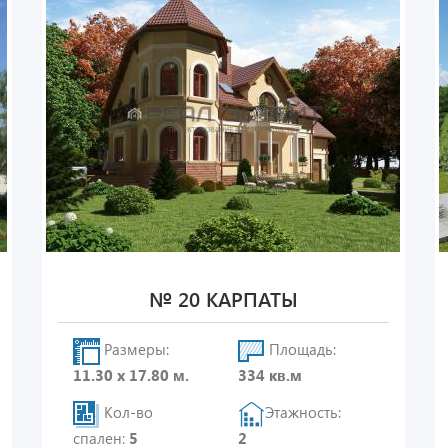
№ 20 КАРПАТЫ
Размеры:
Площадь:
11.30 х 17.80 м.
334 кв.м
Кол-во
Этажность:
спален:
5
2