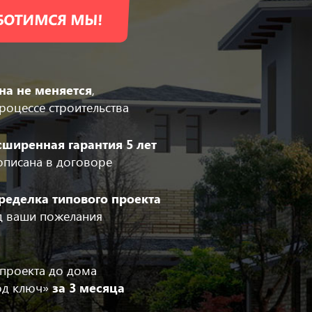
АБОТИМСЯ МЫ!
на не меняется
,
роцессе строительства
сширенная гарантия 5 лет
описана в договоре
ределка типового проекта
д ваши пожелания
 проекта до дома
од ключ»
за 3 месяца