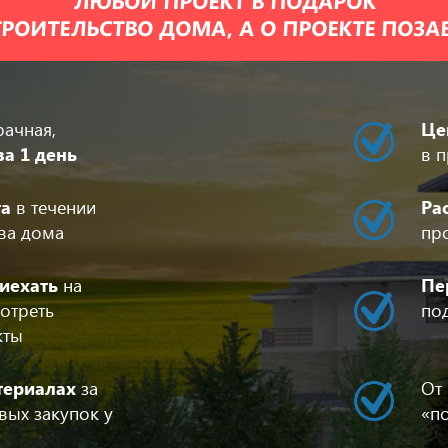
ЛЮБОЙ ПРОЕКТ В ПОДАРОК
РОИТЕЛЬСТВО ДОМА, А О ПРОЕКТЕ ПОЗ
рачная,
Це
за 1 день
в п
та
в течении
Ра
тва дома
пр
иехать
на
Пе
отреть
по
кты
териалах
за
От
вых закупок у
«п