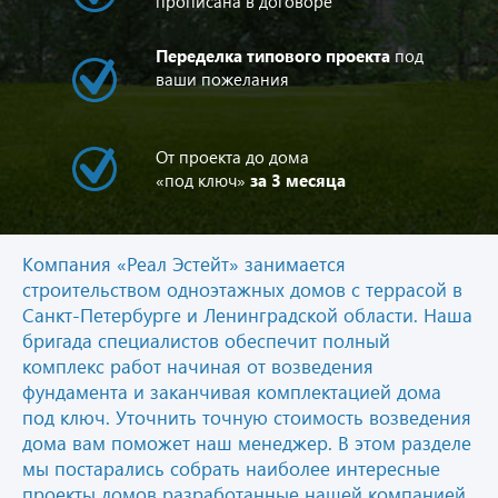
прописана в договоре
Переделка типового проекта
под
ваши пожелания
От проекта до дома
«под ключ»
за 3 месяца
Компания «Реал Эстейт» занимается
строительством одноэтажных домов с террасой в
Санкт-Петербурге и Ленинградской области. Наша
бригада специалистов обеспечит полный
комплекс работ начиная от возведения
фундамента и заканчивая комплектацией дома
под ключ. Уточнить точную стоимость возведения
дома вам поможет наш менеджер. В этом разделе
мы постарались собрать наиболее интересные
проекты домов разработанные нашей компанией